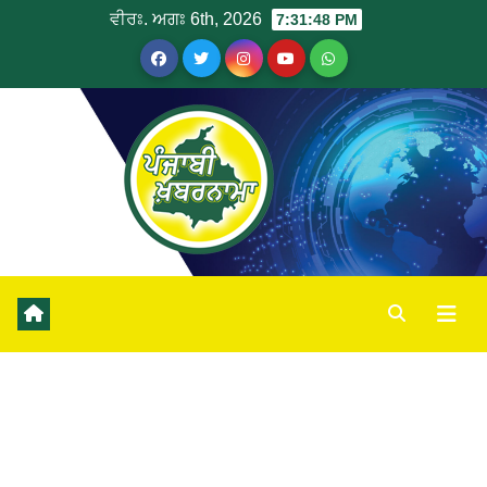
ਵੀਰਃ. ਅਗਃ 6th, 2026
7:31:48 PM