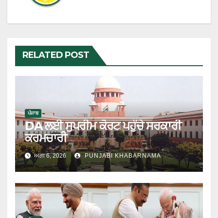
RELATED POST
ਪੰਜਾਬ
DA ਲਈ ਸੁਪਰੀਮ ਕੋਰਟ ਪਹੁੰਚੇ ਸਰਕਾਰੀ
ਕਰਮਚਾਰੀ
ਅਗਃ 6, 2026
PUNJABI KHABARNAMA