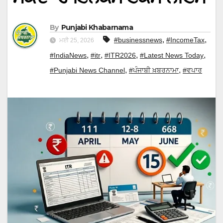
By
Punjabi Khabarnama
,
,
#businessnews
#IncomeTax
ਮਈ 25, 2026
,
,
,
,
#IndiaNews
#itr
#ITR2026
#Latest News Today
,
,
#Punjabi News Channel
#ਪੰਜਾਬੀ ਖ਼ਬਰਨਾਮਾ
#ਵਪਾਰ