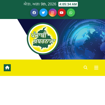
ਐਤਃ. ਅਗਃ 9th, 2026
4:05:34 AM