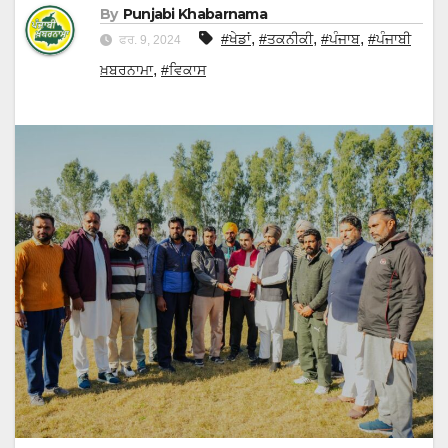
By
Punjabi Khabarnama
,
,
,
#ਖੇਡਾਂ
#ਤਕਨੀਕੀ
#ਪੰਜਾਬ
#ਪੰਜਾਬੀ
ਫਰ. 9, 2024
,
ਖ਼ਬਰਨਾਮਾ
#ਵਿਕਾਸ