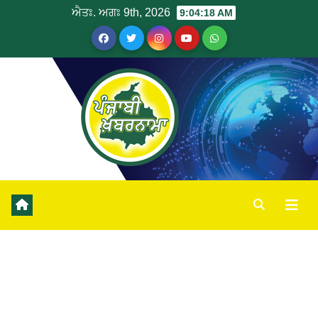
ਐਤਃ. ਅਗਃ 9th, 2026
9:04:18 AM