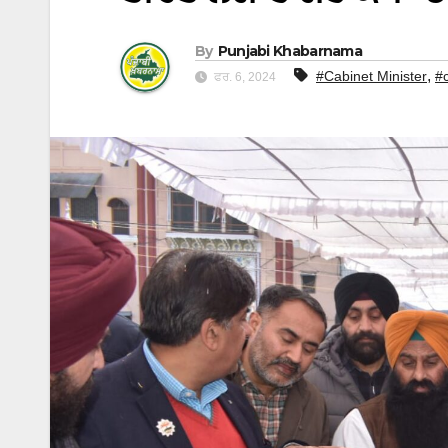
By
Punjabi Khabarnama
,
#Cabinet Minister
#c
ਫਰ. 6, 2024