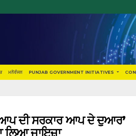
ਤ
ਮਨੋਰੰਜਨ
PUNJAB GOVERNMENT INITIATIVES
CON
ੇ ‘ਆਪ ਦੀ ਸਰਕਾਰ ਆਪ ਦੇ ਦੁਆਰ’
ਦਾ ਲਿਆ ਜਾਇਜ਼ਾ