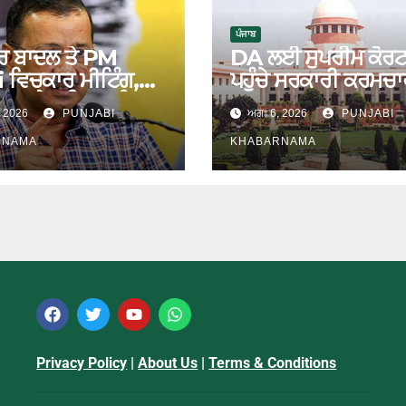
ਪੰਜਾਬ
ਰ ਬਾਦਲ ਤੇ PM
DA ਲਈ ਸੁਪਰੀਮ ਕੋਰ
 ਵਿਚਕਾਰ ਮੀਟਿੰਗ,
ਪਹੁੰਚੇ ਸਰਕਾਰੀ ਕਰਮਚਾ
ਵਾਲ ਨੇ ਕਸਿਆ ਤੰਜ਼
, 2026
PUNJABI
ਅਗਃ 6, 2026
PUNJABI
RNAMA
KHABARNAMA
Privacy Policy
|
About Us
|
Terms & Conditions