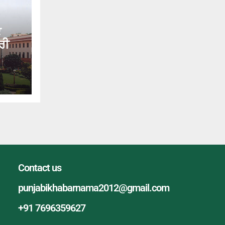
ਟ
ਰੀ
Contact us
punjabikhabarnama2012@gmail.com
+91 7696359627