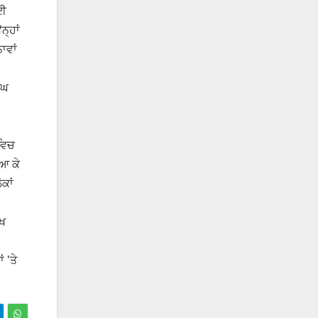
ਲਈ
੍ਹਾਂ
ਾਵਾਂ
ੰਘ
ਵਿਚ
 ਆ ਕੇ
ਕਾਂ
ੱਖ
 ’ਤੇ