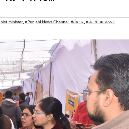
,
,
,
hief minister
#Punjabi News Channel
#ਸੰਪਰਕ
#ਪੰਜਾਬੀ ਖ਼ਬਰਨਾਮਾ