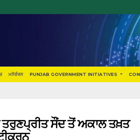
ਤ
ਮਨੋਰੰਜਨ
PUNJAB GOVERNMENT INITIATIVES
CON
 ਤਰੁਣਪ੍ਰੀਤ ਸੌਂਦ ਤੋਂ ਅਕਾਲ ਤਖ਼ਤ
਼ਟੀਕਰਨ