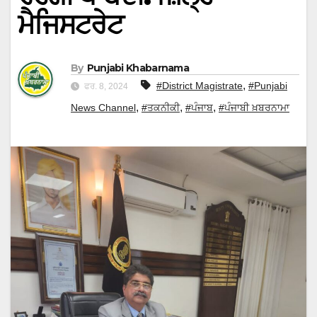
ਮੈਜਿਸਟਰੇਟ
By
Punjabi Khabarnama
,
#District Magistrate
#Punjabi
ਫਰ. 8, 2024
,
,
,
News Channel
#ਤਕਨੀਕੀ
#ਪੰਜਾਬ
#ਪੰਜਾਬੀ ਖ਼ਬਰਨਾਮਾ