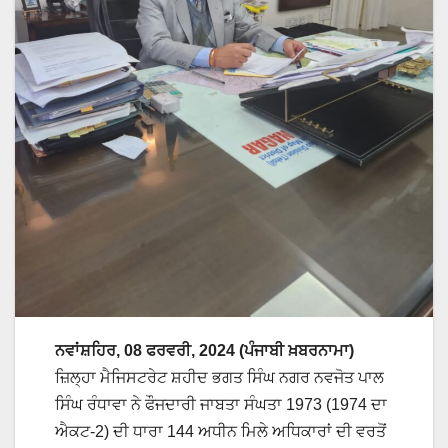
ਨਵਾਂਸ਼ਹਿਰ, 08 ਫਰਵਰੀ, 2024 (ਪੰਜਾਬੀ ਖ਼ਬਰਨਾਮਾ)
ਜ਼ਿਲ੍ਹਾ ਮੈਜਿਸਟਰੇਟ ਸ਼ਹੀਦ ਭਗਤ ਸਿੰਘ ਨਗਰ ਨਵਜੋਤ ਪਾਲ
ਸਿੰਘ ਰੰਧਾਵਾ ਨੇ ਫੌਜਦਾਰੀ ਜਾਬਤਾ ਸੰਘਤਾ 1973 (1974 ਦਾ
ਐਕਟ-2) ਦੀ ਧਾਰਾ 144 ਅਧੀਨ ਮਿਲੇ ਅਧਿਕਾਰਾਂ ਦੀ ਵਰਤੋਂ