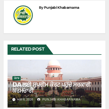
By
Punjabi Khabarnama
RELATED POST
ਪੰਜਾਬ
DA ਲਈ ਸੁਪਰੀਮ ਕੋਰਟ ਪਹੁੰਚੇ ਸਰਕਾਰੀ
ਕਰਮਚਾਰੀ
ਅਗਃ 6, 2026
PUNJABI KHABARNAMA