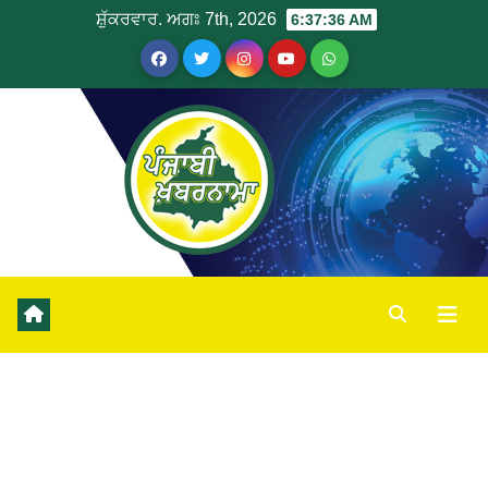
ਸ਼ੁੱਕਰਵਾਰ. ਅਗਃ 7th, 2026
6:37:37 AM