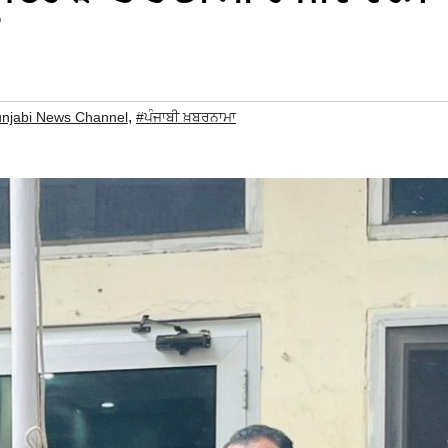
,
njabi News Channel
#ਪੰਜਾਬੀ ਖ਼ਬਰਨਾਮਾ