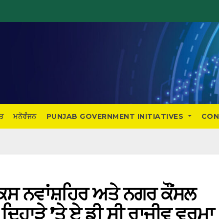
ਤ
ਮਨੋਰੰਜਨ
PUNJAB GOVERNMENT INITIATIVES
CON
ੈਕਸ ਨਵਾਂਸ਼ਹਿਰ ਅਤੇ ਨਗਰ ਕੌਂਸਲ
 ਦਿਹਾੜੇ ’ਤੇ ਏ ਡੀ ਸੀ ਰਾਜੀਵ ਵਰਮਾ