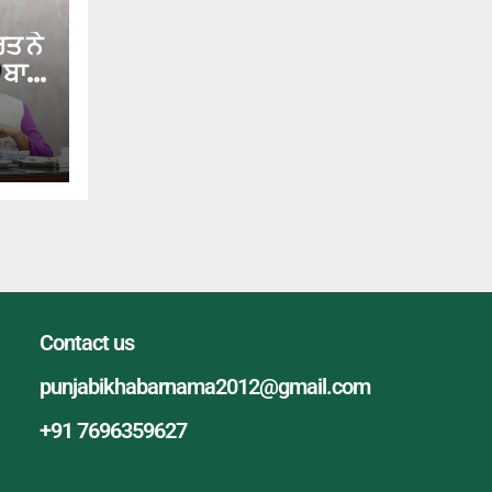
ਤ ਨੇ
ਬਾਰੇ
ੱਖ
ਦਿੱਤੀ
Contact us
punjabikhabarnama2012@gmail.com
+91 7696359627