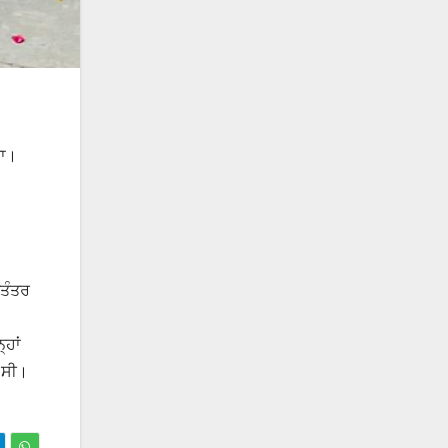
ਤਾ।
ਣਤੰਤਰ
੍ਹਾਂ
 ਸੀ।