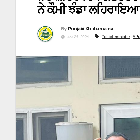
ਨੇ ਕੌਮੀ ਝੰਡਾ ਲਹਿਰਾਇਆ
By
Punjabi Khabarnama
,
#chief minister
#Pu
ਜਨਃ 26, 2024