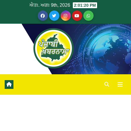
ਐਤਃ. ਅਗਃ 9th, 2026
2:01:20 PM