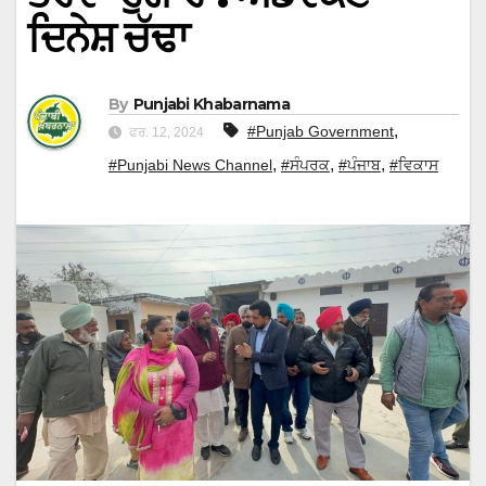
ਦਿਨੇਸ਼ ਚੱਢਾ
By
Punjabi Khabarnama
,
#Punjab Government
ਫਰ. 12, 2024
,
,
,
#Punjabi News Channel
#ਸੰਪਰਕ
#ਪੰਜਾਬ
#ਵਿਕਾਸ