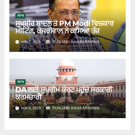
ਪੰਜਾਬ
ਸੁਖਬੀਰ ਬਾਦਲ ਤੇ PM Modi ਵਿਚਕਾਰ
ਮੀਟਿੰਗ, ਕੇਜਰੀਵਾਲ ਨੇ ਕਸਿਆ ਤੰਜ਼
ਅਗਃ 7, 2026
PUNJABI KHABARNAMA
ਪੰਜਾਬ
DA ਲਈ ਸੁਪਰੀਮ ਕੋਰਟ ਪਹੁੰਚੇ ਸਰਕਾਰੀ
ਕਰਮਚਾਰੀ
ਅਗਃ 6, 2026
PUNJABI KHABARNAMA