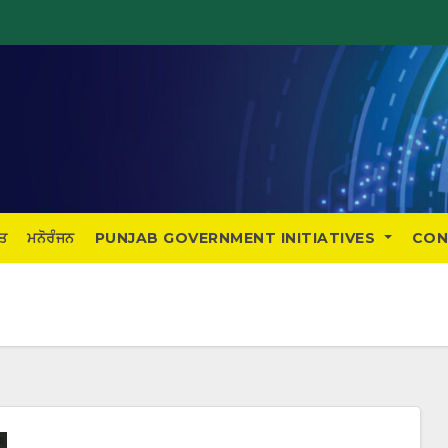
ਤ
ਮਨੋਰੰਜਨ
PUNJAB GOVERNMENT INITIATIVES
CON