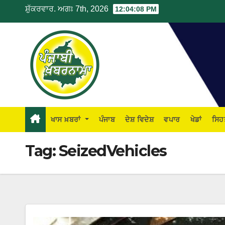
ਸ਼ੁੱਕਰਵਾਰ. ਅਗਃ 7th, 2026
12:04:09 PM
ਖਾਸ ਖ਼ਬਰਾਂ
ਪੰਜਾਬ
ਦੇਸ਼ ਵਿਦੇਸ਼
ਵਪਾਰ
ਖੇਡਾਂ
ਸਿਹ
Tag:
SeizedVehicles