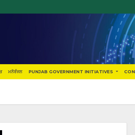
ਤ
ਮਨੋਰੰਜਨ
PUNJAB GOVERNMENT INITIATIVES
CON