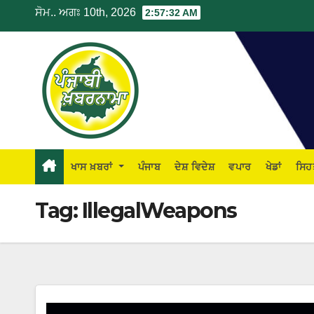
ਸੋਮ.. ਅਗਃ 10th, 2026
2:57:32 AM
ਖਾਸ ਖ਼ਬਰਾਂ
ਪੰਜਾਬ
ਦੇਸ਼ ਵਿਦੇਸ਼
ਵਪਾਰ
ਖੇਡਾਂ
ਸਿਹ
Tag:
IllegalWeapons