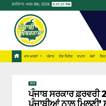
ਸ਼ਨੀਵਾਰ. ਅਗਃ 8th, 2026
5:47:28 PM
ਖਾਸ ਖ਼ਬਰਾਂ
ਪੰਜਾਬ
ਦੇਸ਼ ਵਿਦੇਸ਼
ਵਪਾਰ
ਖੇਡਾਂ
ਸਿਹ
ਪੰਜਾਬ
ਪੰਜਾਬ ਸਰਕਾਰ ਫ਼ਰਵਰੀ
ਪੰਜਾਬੀਆਂ ਨਾਲ ਮਿਲਣੀ’