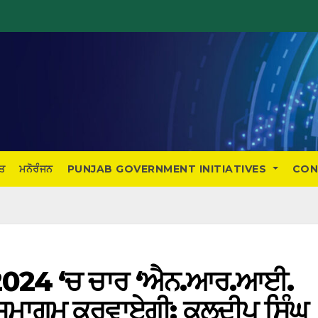
ਤ
ਮਨੋਰੰਜਨ
PUNJAB GOVERNMENT INITIATIVES
CON
 2024 ‘ਚ ਚਾਰ ‘ਐਨ.ਆਰ.ਆਈ.
 ਸਮਾਗਮ ਕਰਵਾਏਗੀ: ਕੁਲਦੀਪ ਸਿੰਘ