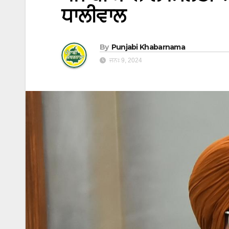
ਧਾਲੀਵਾਲ
By
Punjabi Khabarnama
ਜਨਃ 9, 2024