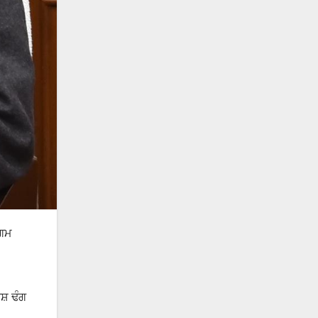
ਾਗਮ
ਸ਼ ਢੰਗ