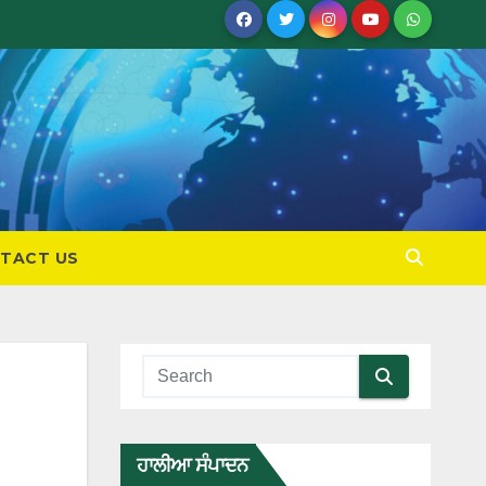
TACT US
ਹਾਲੀਆ ਸੰਪਾਦਨ