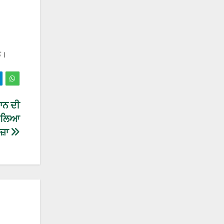
ਨ।
ਾਨ ਦੀ
ੇ ਲਿਆ
ਜ਼ਾ