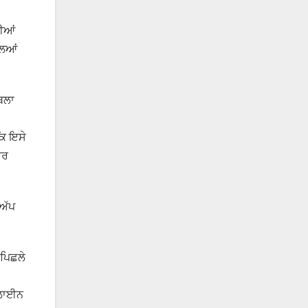
ੀਆਂ
ਲਿਆਂ
ਥਲਾ
ਕਿ ਇਸੇ
ਵਰ
ਅੱਪ
 ਪਿਛਲੇ
ਨਲਾਈਨ