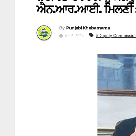
ਐਨ.ਆਰ.ਆਈ. ਮਿਲਣੀ : 
By
Punjabi Khabarnama
#Deputy Commissio
ਫਰ. 6, 2024