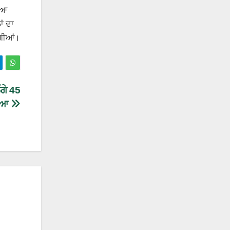
ੱਈਆ
ਂ ਦਾ
ਣਗੀਆਂ।
ਗੇ 45
ਿਲਿਆ