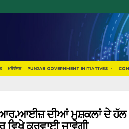
ਤ
ਮਨੋਰੰਜਨ
PUNJAB GOVERNMENT INITIATIVES
CON
.ਆਰ.ਆਈਜ਼ ਦੀਆਂ ਮੁਸ਼ਕਲਾਂ ਦੇ ਹੱਲ
ੂਰ ਵਿਖੇ ਕਰਵਾਈ ਜਾਵੇਗੀ