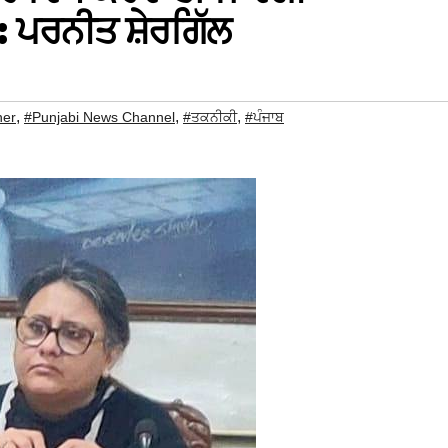
ਪਰਨੀਤ ਸ਼ੇਰਗਿੱਲ
,
,
,
ner
#Punjabi News Channel
#ਤਕਨੀਕੀ
#ਪੰਜਾਬ