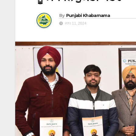
By
Punjabi Khabarnama
ਜਨਃ 11, 2024