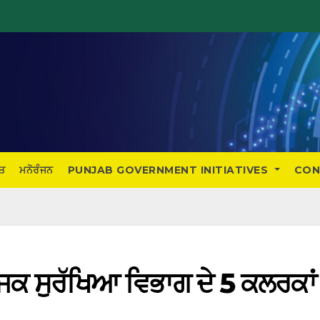
ਤ
ਮਨੋਰੰਜਨ
PUNJAB GOVERNMENT INITIATIVES
CON
ਜਿਕ ਸੁਰੱਖਿਆ ਵਿਭਾਗ ਦੇ 5 ਕਲਰਕਾਂ