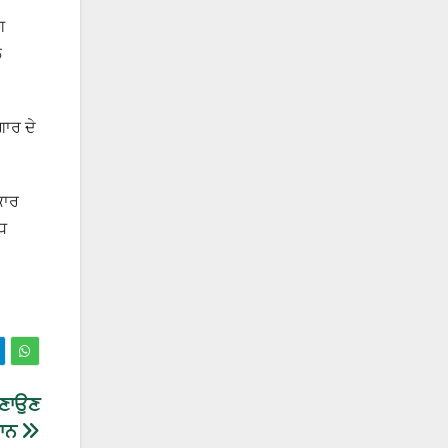
ਗ
ਲ
ਗਾਰ ਦੇ
ਕਾਰ
ੱਧ
ਬਣਾਉਣ
ਮਾਨ