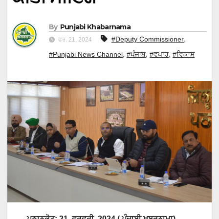
By
Punjabi Khabarnama
,
#Deputy Commissioner
ਫਰ. 21, 2024
,
,
,
#Punjabi News Channel
#ਪੰਜਾਬ
#ਵਪਾਰ
#ਵਿਕਾਸ
ਪਠਾਨਕੋਟ: 21 ਫਰਵਰੀ 2024 ( ਪੰਜਾਬੀ ਖ਼ਬਰਨਾਮਾ)