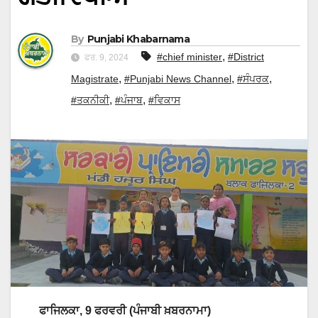
By
Punjabi Khabarnama
,
#chief minister
#District
ਫਰ. 9, 2024
,
,
,
Magistrate
#Punjabi News Channel
#ਸੰਪਰਕ
,
,
#ਤਕਨੀਕੀ
#ਪੰਜਾਬ
#ਵਿਕਾਸ
ਫਾਜਿਲਕਾ, 9 ਫਰਵਰੀ (ਪੰਜਾਬੀ ਖ਼ਬਰਨਾਮਾ)