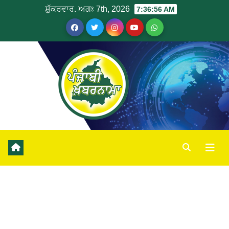
ਸ਼ੁੱਕਰਵਾਰ. ਅਗਃ 7th, 2026
7:36:56 AM