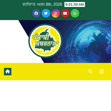
ਸ਼ਨੀਵਾਰ. ਅਗਃ 8th, 2026
9:02:00 AM