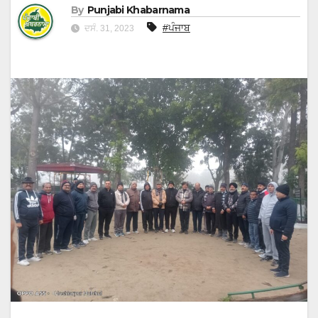
By
Punjabi Khabarnama
#ਪੰਜਾਬ
ਦਸੰ. 31, 2023