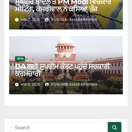
ਸੁਖਬੀਰ ਬਾਦਲ ਤੇ PM Modi ਵਿਚਕਾਰ
ਮੀਟਿੰਗ, ਕੇਜਰੀਵਾਲ ਨੇ ਕਸਿਆ ਤੰਜ਼
ਅਗਃ 7, 2026
PUNJABI KHABARNAMA
ਪੰਜਾਬ
DA ਲਈ ਸੁਪਰੀਮ ਕੋਰਟ ਪਹੁੰਚੇ ਸਰਕਾਰੀ
ਕਰਮਚਾਰੀ
ਅਗਃ 6, 2026
PUNJABI KHABARNAMA