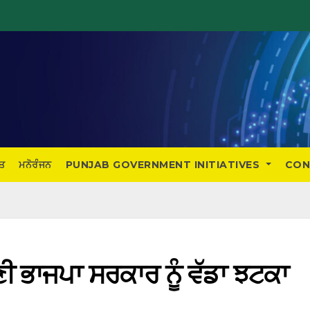
ਤ
ਮਨੋਰੰਜਨ
PUNJAB GOVERNMENT INITIATIVES
CON
ੀ ਭਾਜਪਾ ਸਰਕਾਰ ਨੂੰ ਵੱਡਾ ਝਟਕਾ