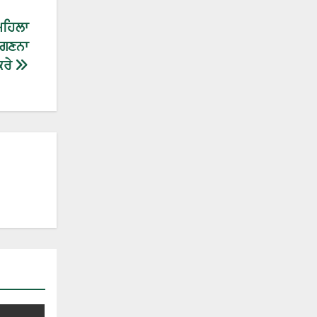
ਮਹਿਲਾ
 ਗਣਨਾ
ਕਰੇ