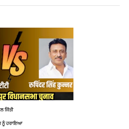
ਲ ਜਿੱਤੀ
ੰਘ ਨੂੰ ਹਰਾਇਆ