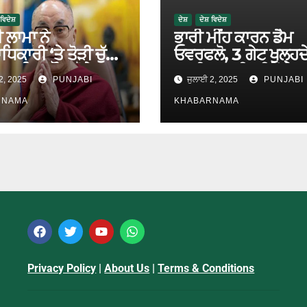
 ਵਿਦੇਸ਼
ਦੇਸ਼
ਦੇਸ਼ ਵਿਦੇਸ਼
ਲਾਮਾ ਨੇ
ਭਾਰੀ ਮੀਂਹ ਕਾਰਨ ਡੈਮ
ਿਕਾਰੀ ‘ਤੇ ਤੋੜੀ ਚੁੱਪੀ,
ਓਵਰਫਲੋ, 3 ਗੇਟ ਖੁਲ੍ਹਦ
ਵਾਰਿਸ ਕੌਣ ਹੋਵੇਗਾ?
ਆਈ ਤਬਾਹੀ, ਨੀਵੇਂ ਇਲ
2, 2025
PUNJABI
ਜੁਲਾਈ 2, 2025
PUNJABI
ਖਾਲੀ ਕਰਵਾਏ ਗਏ
RNAMA
KHABARNAMA
Privacy Policy
|
About Us
|
Terms & Conditions