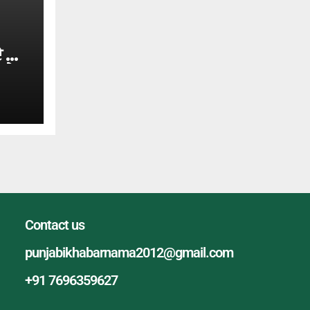
ੇ ਹੀ
ਾਕੇ
Contact us
punjabikhabarnama2012@gmail.com
+91 7696359627