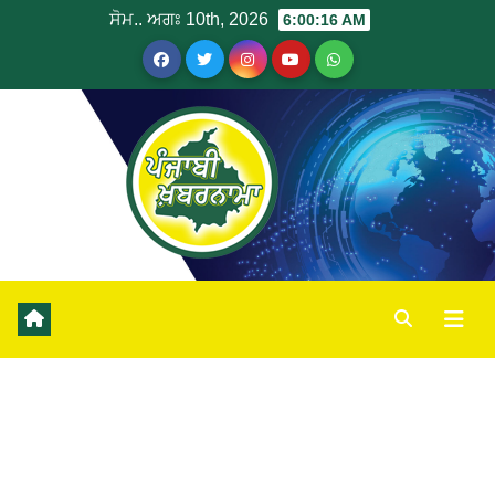
ਸੋਮ.. ਅਗਃ 10th, 2026
6:00:17 AM