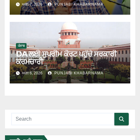
ਅਗਃ 7, 2026
PUNJABI KHABARNAMA
ਪੰਜਾਬ
DA ਲਈ ਸੁਪਰੀਮ ਕੋਰਟ ਪਹੁੰਚੇ ਸਰਕਾਰੀ
ਕਰਮਚਾਰੀ
ਅਗਃ 6, 2026
PUNJABI KHABARNAMA