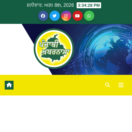
ਸ਼ਨੀਵਾਰ. ਅਗਃ 8th, 2026
3:34:29 PM